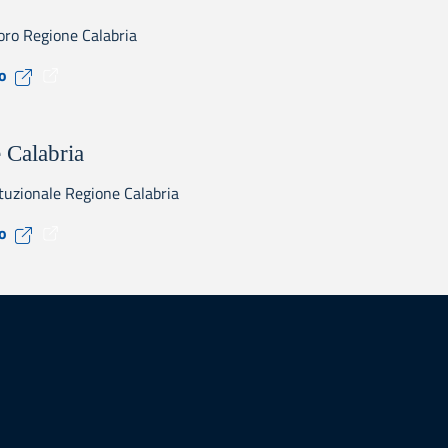
oro Regione Calabria
Visita il sito CPI
to
 Calabria
ituzionale Regione Calabria
Visita il sito Regione Calabria
to