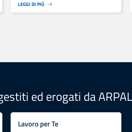
LEGGI DI PIÙ
i imprese sociali nell’Area Reventino-Savuto.
 gestiti ed erogati da ARPA
Lavoro per Te