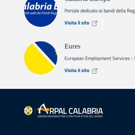
Portale dedicato ai bandi della Re
Visita il sito Cal
Visita il sito
Eures
European Employment Services - Se
Visita il sito Eure
Visita il sito