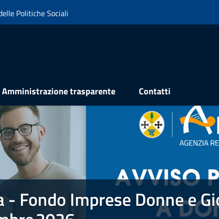
elle Politiche Sociali
Amministrazione trasparente
Contatti
a - Fondo Imprese Donne e Gi
e Donne e Giovani FIDEG . PROROGA 31 dicembre 2026