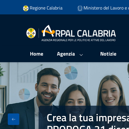
Vai ai contenuti
Regione Calabria
Ministero del Lavoro e d
Vai al menu di navigazione
Vai al footer
Home
Agenzia
Notizie
Crea la tua impres
Crea la tua impresa - Fondo Impres