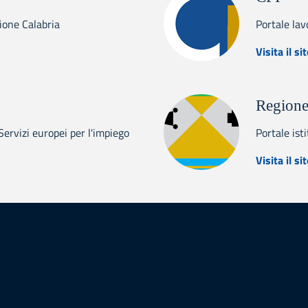
gione Calabria
Portale lav
abria Europa
Visita il si
Regione
rvizi europei per l'impiego
Portale ist
s
Visita il si