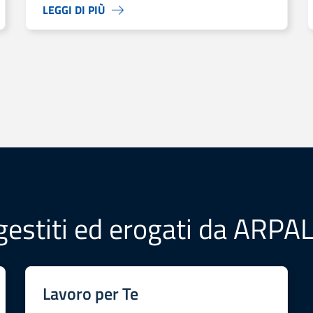
LEGGI DI PIÙ
i imprese sociali nell’Area Reventino-Savuto.
 gestiti ed erogati da ARPA
Lavoro per Te