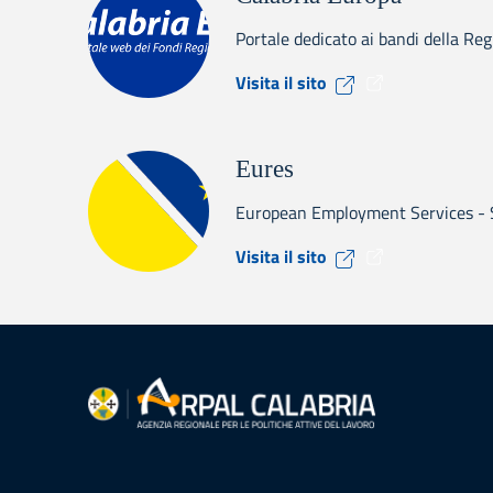
Portale dedicato ai bandi della Re
Visita il sito Cal
Visita il sito
Eures
European Employment Services - Se
Visita il sito Eure
Visita il sito