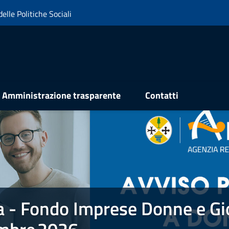
elle Politiche Sociali
Amministrazione trasparente
Contatti
a - Fondo Imprese Donne e Gi
e Donne e Giovani FIDEG . PROROGA 31 dicembre 2026