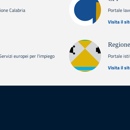
gione Calabria
Portale lav
abria Europa
Visita il si
Regione
rvizi europei per l'impiego
Portale ist
s
Visita il si