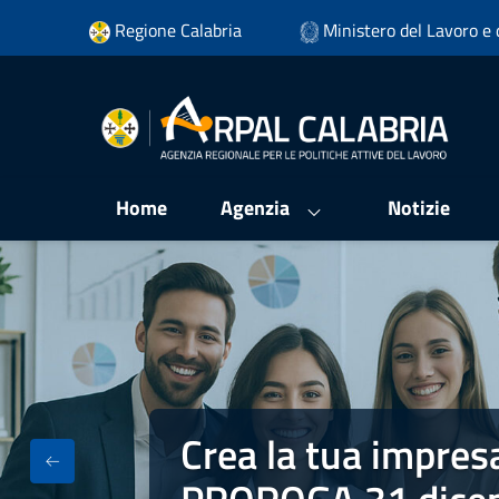
Vai ai contenuti
Regione Calabria
Ministero del Lavoro e d
Vai al menu di navigazione
Vai al footer
Home
Agenzia
Notizie
Crea la tua impres
Crea la tua impresa - Fondo Impres