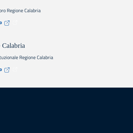
oro Regione Calabria
Visita il sito CPI
to
 Calabria
ituzionale Regione Calabria
Visita il sito Regione Calabria
to