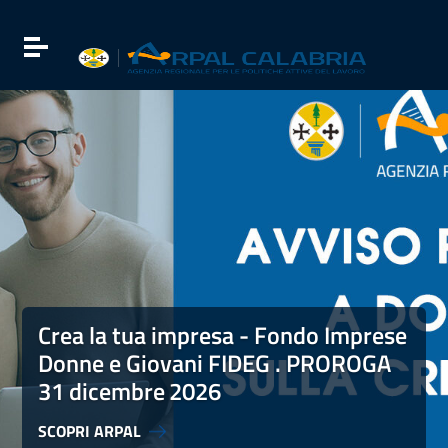
Vai ai contenuti
Vai al menu di navigazione
Attiva / disattiva la navigazione
Vai al footer
Crea la tua impresa - Fondo Imprese Donne e Giovani FI
Crea la tua impresa - Fondo Imprese
Donne e Giovani FIDEG . PROROGA
31 dicembre
2026
SCOPRI ARPAL