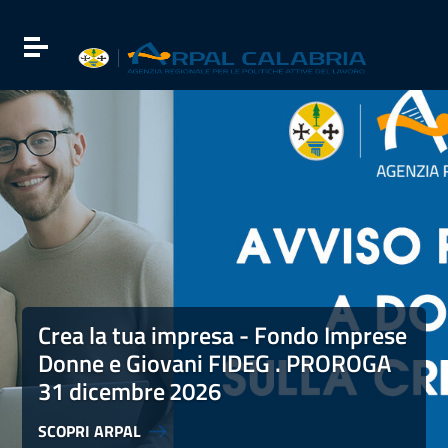
Vai ai contenuti
Vai al menu di navigazione
Attiva / disattiva la navigazione
Vai al footer
Crea la tua impresa - Fondo Imprese Donne e Giovani FI
Crea la tua impresa - Fondo Imprese
Donne e Giovani FIDEG . PROROGA
31 dicembre
2026
SCOPRI ARPAL