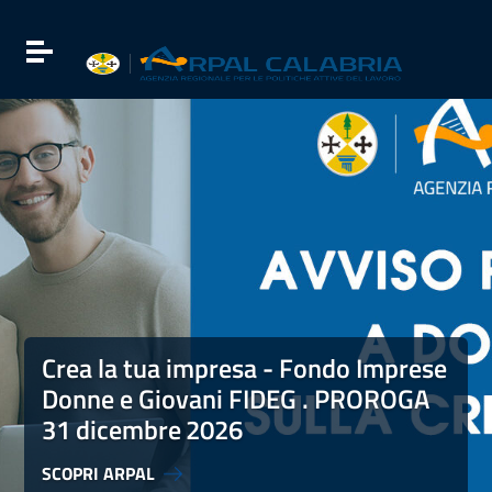
Vai ai contenuti
Vai al menu di navigazione
Attiva / disattiva la navigazione
Vai al footer
Crea la tua impresa - Fondo Imprese Donne e Giovani FI
Crea la tua impresa - Fondo Imprese
Donne e Giovani FIDEG . PROROGA
31 dicembre
2026
SCOPRI ARPAL