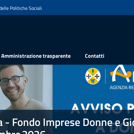
elle Politiche Sociali
Amministrazione trasparente
Contatti
a - Fondo Imprese Donne e Gi
e Donne e Giovani FIDEG . PROROGA 31 dicembre 2026