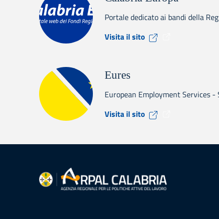
Portale dedicato ai bandi della Re
Visita il sito Cal
Visita il sito
Eures
European Employment Services - Se
Visita il sito Eure
Visita il sito