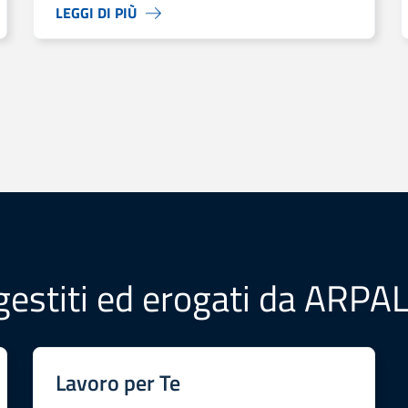
LEGGI DI PIÙ
i imprese sociali nell’Area Reventino-Savuto.
 gestiti ed erogati da ARPA
Lavoro per Te