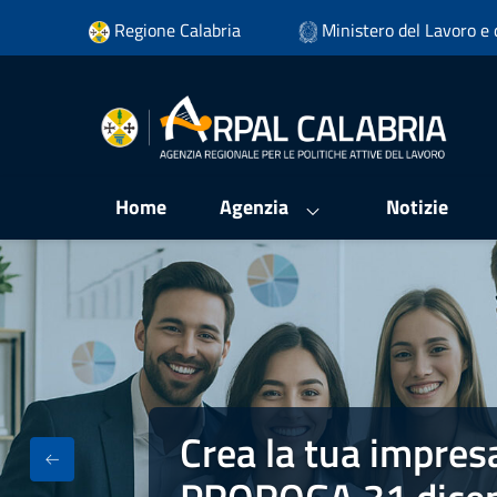
Vai ai contenuti
Regione Calabria
Ministero del Lavoro e d
Vai al menu di navigazione
Vai al footer
Home
Agenzia
Notizie
Crea la tua impres
Crea la tua impresa - Fondo Impres