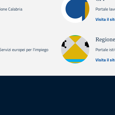
gione Calabria
Portale lav
abria Europa
Visita il si
Regione
rvizi europei per l'impiego
Portale ist
s
Visita il si