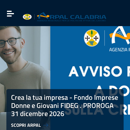
Vai ai contenuti
Vai al menu di navigazione
Attiva / disattiva la navigazione
Vai al footer
Crea la tua impresa - Fondo Imprese Donne e Giovani FI
Crea la tua impresa - Fondo Imprese
Donne e Giovani FIDEG . PROROGA
31 dicembre
2026
SCOPRI ARPAL