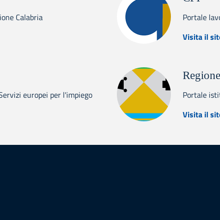
gione Calabria
Portale lav
abria Europa
Visita il si
Regione
rvizi europei per l'impiego
Portale ist
s
Visita il si