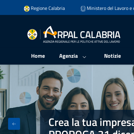
Vai ai contenuti
Regione Calabria
Ministero del Lavoro e d
Vai al menu di navigazione
Vai al footer
Home
Agenzia
Notizie
Crea la tua impres
Crea la tua impresa - Fondo Impres