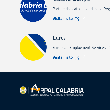
Portale dedicato ai bandi della Re
Visita il sito Cal
Visita il sito
Eures
European Employment Services - Se
Visita il sito Eure
Visita il sito