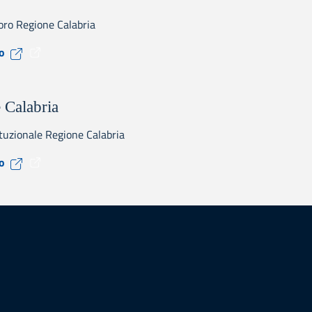
oro Regione Calabria
Visita il sito CPI
to
 Calabria
ituzionale Regione Calabria
Visita il sito Regione Calabria
to