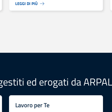
LEGGI DI PIÙ
i imprese sociali nell’Area Reventino-Savuto.
 gestiti ed erogati da ARPA
Lavoro per Te