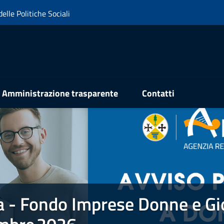
elle Politiche Sociali
Amministrazione trasparente
Contatti
a - Fondo Imprese Donne e Gi
e Donne e Giovani FIDEG . PROROGA 31 dicembre 2026