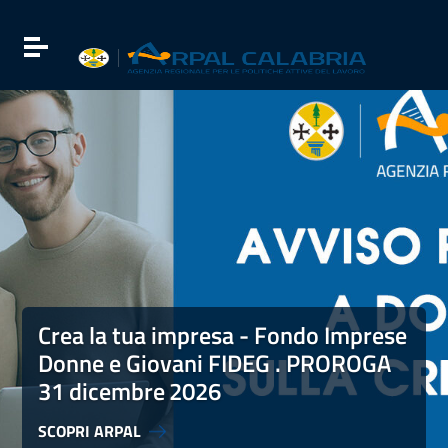
Vai ai contenuti
Vai al menu di navigazione
Attiva / disattiva la navigazione
Vai al footer
Crea la tua impresa - Fondo Imprese Donne e Giovani FI
Crea la tua impresa - Fondo Imprese
Donne e Giovani FIDEG . PROROGA
31 dicembre
2026
SCOPRI ARPAL