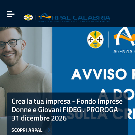
Vai ai contenuti
Vai al menu di navigazione
Attiva / disattiva la navigazione
Vai al footer
Crea la tua impresa - Fondo Imprese Donne e Giovani FI
Crea la tua impresa - Fondo Imprese
Donne e Giovani FIDEG . PROROGA
31 dicembre
2026
SCOPRI ARPAL