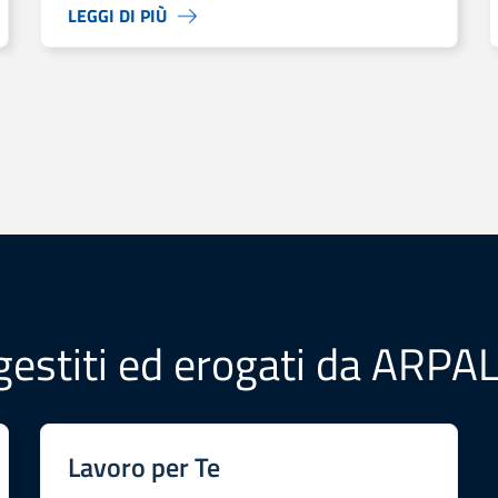
LEGGI DI PIÙ
i imprese sociali nell’Area Reventino-Savuto.
 gestiti ed erogati da ARPA
Lavoro per Te