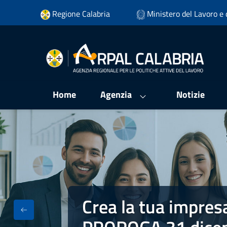
Vai ai contenuti
Regione Calabria
Ministero del Lavoro e d
Vai al menu di navigazione
Vai al footer
Home
Agenzia
Notizie
Crea la tua impres
Crea la tua impresa - Fondo Impres