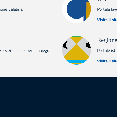
gione Calabria
Portale lav
abria Europa
Visita il si
Regione
rvizi europei per l'impiego
Portale ist
s
Visita il si