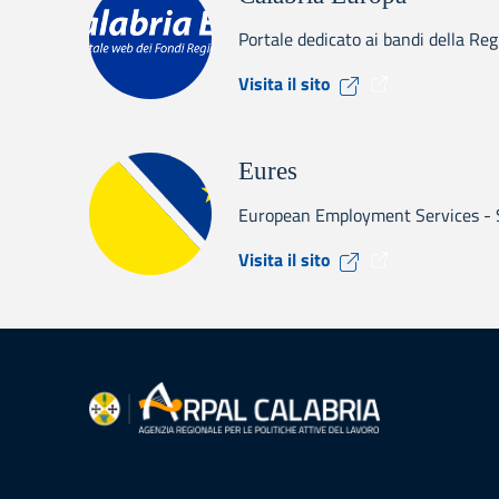
Portale dedicato ai bandi della Re
Visita il sito Cal
Visita il sito
Eures
European Employment Services - Se
Visita il sito Eure
Visita il sito