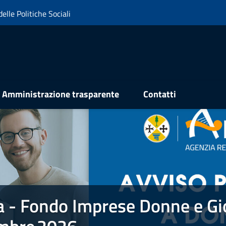
elle Politiche Sociali
Amministrazione trasparente
Contatti
a - Fondo Imprese Donne e Gi
e Donne e Giovani FIDEG . PROROGA 31 dicembre 2026