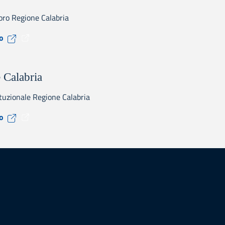
oro Regione Calabria
Visita il sito CPI
to
 Calabria
ituzionale Regione Calabria
Visita il sito Regione Calabria
to