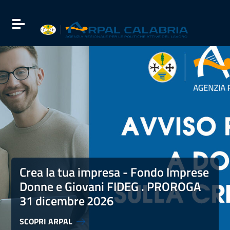
Vai ai contenuti
Vai al menu di navigazione
Attiva / disattiva la navigazione
Vai al footer
Crea la tua impresa - Fondo Imprese Donne e Giovani FI
Crea la tua impresa - Fondo Imprese
Donne e Giovani FIDEG . PROROGA
31 dicembre
2026
SCOPRI ARPAL