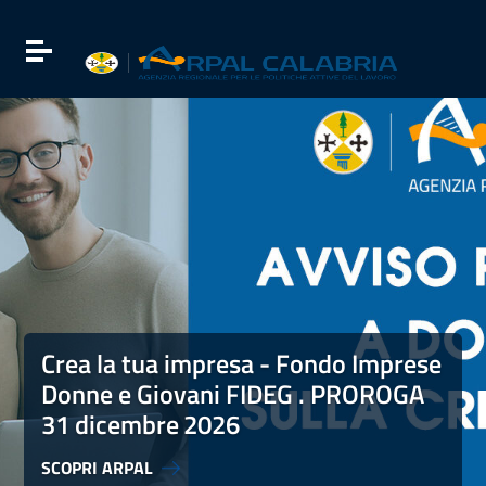
Vai ai contenuti
Vai al menu di navigazione
Attiva / disattiva la navigazione
Vai al footer
Crea la tua impresa - Fondo Imprese Donne e Giovani FI
Crea la tua impresa - Fondo Imprese
Donne e Giovani FIDEG . PROROGA
31 dicembre
2026
SCOPRI ARPAL