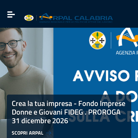
Vai ai contenuti
Vai al menu di navigazione
Attiva / disattiva la navigazione
Vai al footer
Crea la tua impresa - Fondo Imprese Donne e Giovani FI
Crea la tua impresa - Fondo Imprese
Donne e Giovani FIDEG . PROROGA
31 dicembre
2026
SCOPRI ARPAL