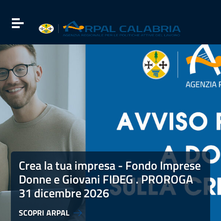
Vai ai contenuti
Vai al menu di navigazione
Attiva / disattiva la navigazione
Vai al footer
Crea la tua impresa - Fondo Imprese Donne e Giovani FI
Crea la tua impresa - Fondo Imprese
Donne e Giovani FIDEG . PROROGA
31 dicembre
2026
SCOPRI ARPAL